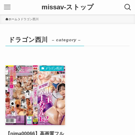
missav-ストップ
ホーム
ドラゴン西川
ドラゴン西川
– category –
ドラゴン西川
【nima00066】高画質フル