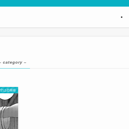
– category –
の空は恋模様