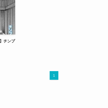
】チンプ
1