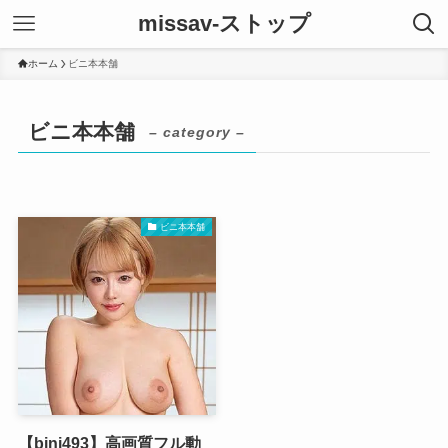
missav-ストップ
ホーム
ビニ本本舗
ビニ本本舗
– category –
ビニ本本舗
【bini493】高画質フル動