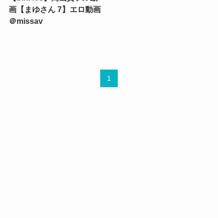
画【まゆさん 7】エロ動画
＠missav
1