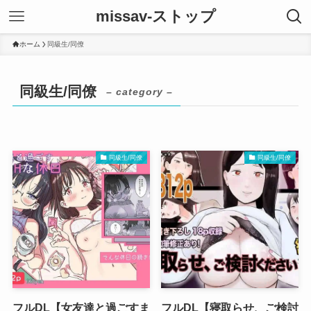
missav-ストップ
ホーム
同級生/同僚
同級生/同僚
– category –
同級生/同僚
同級生/同僚
フルDL【女友達と過ごすま
フルDL【寝取らせ、ご検討