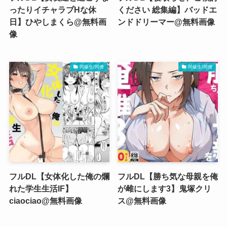
ったりイチャラブHな休
ください 総集編】バッドエ
日】ひやしまくら@無料画
ンドドリーマー@無料画像
像
同級生/同僚
同級生/同僚
フルDL【女体化した俺の爛
フルDL【勝ち気な母親を俺
れた学生生活IF】
が雌にします3】鬼塚クリ
ciaociao@無料画像
ス@無料画像