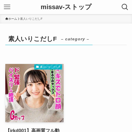
missav-ストップ
ホーム
素人いりこだしF
素人いりこだしF
– category –
素人いりこだしF
【irkd001】高画質フル動