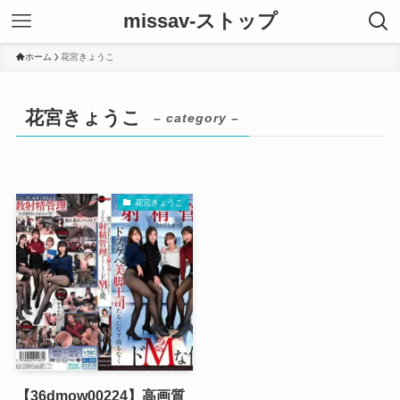
missav-ストップ
ホーム
花宮きょうこ
花宮きょうこ
– category –
花宮きょうこ
【36dmow00224】高画質