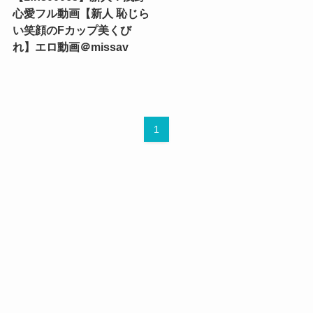
心愛フル動画【新人 恥じら
い笑顔のFカップ美くび
れ】エロ動画＠missav
1